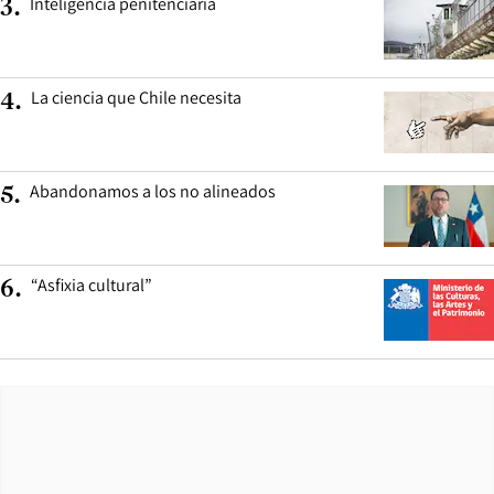
Inteligencia penitenciaria
3
.
La ciencia que Chile necesita
4
.
Abandonamos a los no alineados
5
.
“Asfixia cultural”
6
.