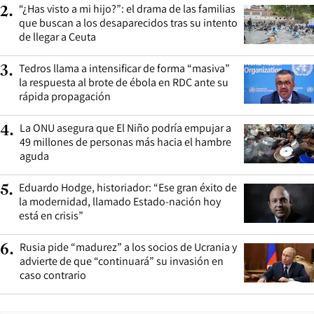
“¿Has visto a mi hijo?”: el drama de las familias
2
.
que buscan a los desaparecidos tras su intento
de llegar a Ceuta
Tedros llama a intensificar de forma “masiva”
3
.
la respuesta al brote de ébola en RDC ante su
rápida propagación
La ONU asegura que El Niño podría empujar a
4
.
49 millones de personas más hacia el hambre
aguda
Eduardo Hodge, historiador: “Ese gran éxito de
5
.
la modernidad, llamado Estado-nación hoy
está en crisis”
Rusia pide “madurez” a los socios de Ucrania y
6
.
advierte de que “continuará” su invasión en
caso contrario