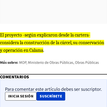
El proyecto -según explicaron desde la cartera-
considera la construcción de la cárcel, su conservación
y operación en Calama
.
Más sobre:
MOP
Ministerio de Obras Públicas
Obras Públicas
COMENTARIOS
Para comentar este artículo debes ser suscriptor.
OPENS IN NEW WINDOW
INICIA SESIÓN
SUSCRÍBETE