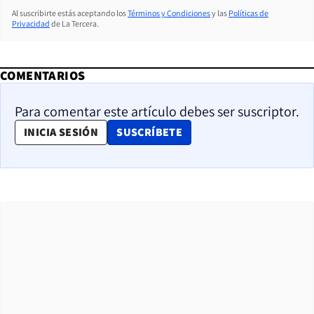
Al suscribirte estás aceptando los
Términos y Condiciones
y las
Políticas de
Privacidad
de La Tercera.
COMENTARIOS
Para comentar este artículo debes ser suscriptor.
OPENS IN NEW WINDOW
INICIA SESIÓN
SUSCRÍBETE