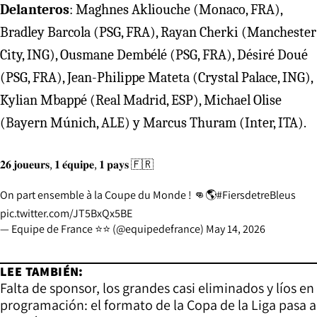
Delanteros
: Maghnes Akliouche (Monaco, FRA),
Bradley Barcola (PSG, FRA), Rayan Cherki (Manchester
City, ING), Ousmane Dembélé (PSG, FRA), Désiré Doué
(PSG, FRA), Jean-Philippe Mateta (Crystal Palace, ING),
Kylian Mbappé (Real Madrid, ESP), Michael Olise
(Bayern Múnich, ALE) y Marcus Thuram (Inter, ITA).
𝟐𝟔 𝐣𝐨𝐮𝐞𝐮𝐫𝐬, 𝟏 𝐞́𝐪𝐮𝐢𝐩𝐞, 𝟏 𝐩𝐚𝐲𝐬 🇫🇷
On part ensemble à la Coupe du Monde ! 👊🌎
#FiersdetreBleus
pic.twitter.com/JT5BxQx5BE
— Equipe de France ⭐⭐ (@equipedefrance)
May 14, 2026
LEE TAMBIÉN:
Falta de sponsor, los grandes casi eliminados y líos en
programación: el formato de la Copa de la Liga pasa a