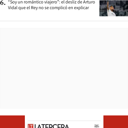
“Soy un romántico viajero”: el desliz de Arturo
6
.
Vidal que el Rey no se complicó en explicar
Opens in ne