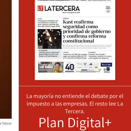
La mayoría no entiende el debate por el
impuesto a las empresas. El resto lee La
Tercera.
Plan Digital+
a Tohver