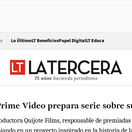
Opens in new window
os
Lo Último
LT Beneficios
Papel Digital
LT Educa
75 años
haciendo periodismo
rime Video prepara serie sobre s
roductora Quijote Films, responsable de premiadas
jando en un proyecto inspirado en la historia de l