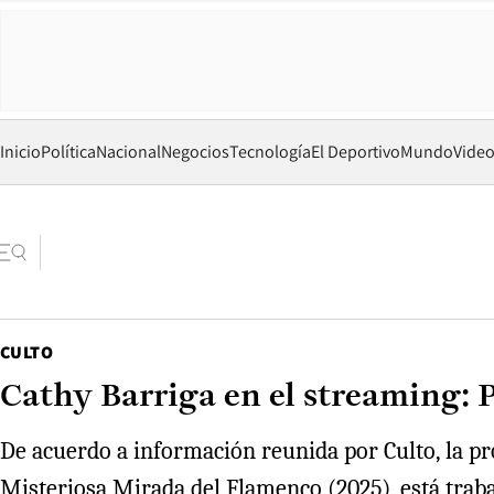
Inicio
Política
Nacional
Negocios
Tecnología
El Deportivo
Mundo
Vide
CULTO
Cathy Barriga en el streaming: P
De acuerdo a información reunida por Culto, la p
Misteriosa Mirada del Flamenco (2025), está traba