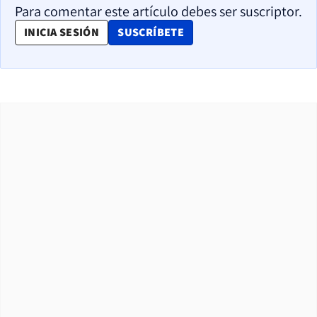
Para comentar este artículo debes ser suscriptor.
OPENS IN NEW WINDOW
INICIA SESIÓN
SUSCRÍBETE