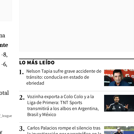
una
ante
-8,
LO MÁS LEÍDO
-6,
Nelson Tapia sufre grave accidente de
1
.
tránsito: conducía en estado de
ebriedad
otal
Vozinha exporta a Colo Colo y a la
2
.
Liga de Primera: TNT Sports
transmitirá a los albos en Argentina,
Brasil y México
f_league
Carlos Palacios rompe el silencio tras
3
.
 y
la investigación por narcotráfico en la