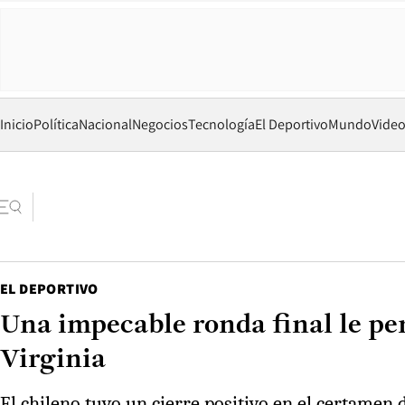
Inicio
Política
Nacional
Negocios
Tecnología
El Deportivo
Mundo
Vide
EL DEPORTIVO
Una impecable ronda final le pe
Virginia
El chileno tuvo un cierre positivo en el certamen 