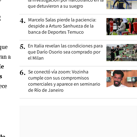
que detuvieron a su suegro
g
Marcelo Salas pierde la paciencia:
4
.
despide a Arturo Sanhueza de la
banca de Deportes Temuco
En Italia revelan las condiciones para
que
5
.
que Darío Osorio sea comprado por
van a
el Milan
Me
Se conectó vía zoom: Vozinha
6
.
s
cumple con sus compromisos
comerciales y aparece en seminario
ece
de Río de Janeiro
de