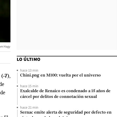
am Hagy
LO ÚLTIMO
hace 13 min
 (-7)
,
Chini.png en M100: vuelta por el universo
 de
hace 15 min
Exalcalde de Renaico es condenado a 15 años de
 de
cárcel por delitos de connotación sexual
hace 21 min
Sernac emite alerta de seguridad por defecto en