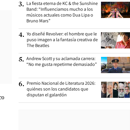
La fiesta eterna de KC & the Sunshine
3
.
Band: “Influenciamos mucho a los
músicos actuales como Dua Lipa o
Bruno Mars”
Yo diseñé Revolver: el hombre que le
4
.
puso imagen a la fantasía creativa de
The Beatles
Andrew Scott y su aclamada carrera:
5
.
“No me gusta repetirme demasiado”
Premio Nacional de Literatura 2026:
6
.
quiénes son los candidatos que
disputan el galardón
co