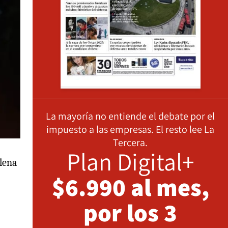
La mayoría no entiende el debate por el
impuesto a las empresas. El resto lee La
Tercera.
Plan Digital+
ilena
$6.990 al mes,
por los 3