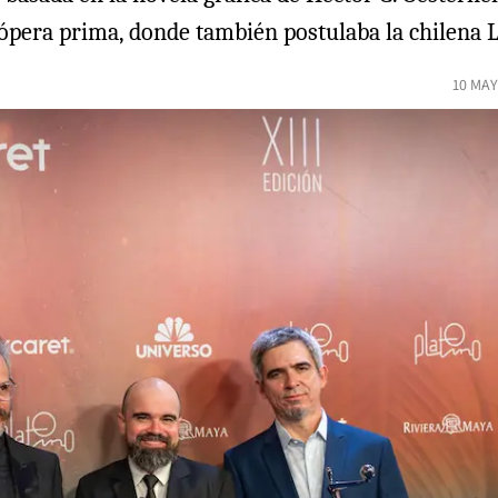
 ópera prima, donde también postulaba la chilena 
10 MAY