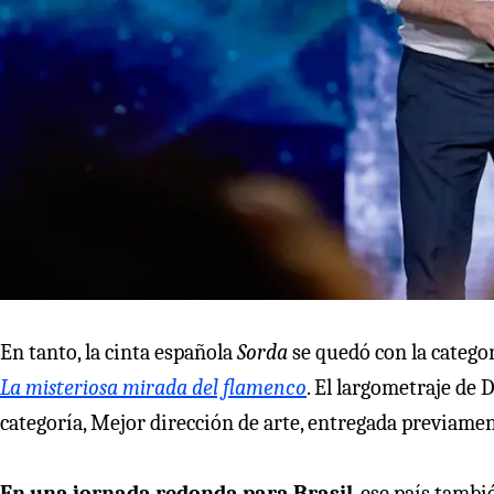
En tanto, la cinta española
Sorda
se quedó con la catego
La misteriosa mirada del flamenco
. El largometraje de 
categoría, Mejor dirección de arte, entregada previame
En una jornada redonda para Brasil
, ese país tamb