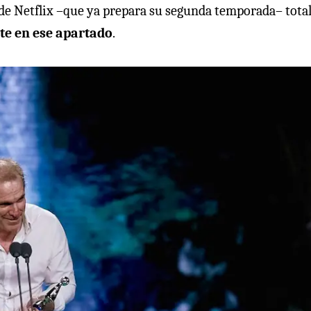
e de Netflix –que ya prepara su segunda temporada– tota
e en ese apartado
.