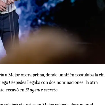
ría a Mejor ópera prima, donde también postulaba la ch
Diego Céspedes llegaba con dos nominaciones: la otra
nte, recayó en
El agente secreto
.
ién celebró victorias en Mejor película documental