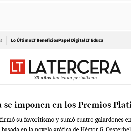
Opens in new window
os
Lo Último
LT Beneficios
Papel Digital
LT Educa
75 años
haciendo periodismo
a se imponen en los Premios Plat
firmó su favoritismo y sumó cuatro galardones en 
basada en la novela gráfica de Héctor G. Oesterhel