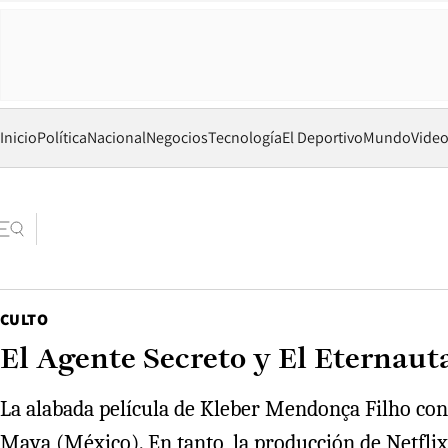
Inicio
Política
Nacional
Negocios
Tecnología
El Deportivo
Mundo
Vide
CULTO
El Agente Secreto y El Eternaut
La alabada película de Kleber Mendonça Filho con
Maya (México). En tanto, la producción de Netflix 