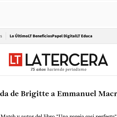
Opens in new window
os
Lo Último
LT Beneficios
Papel Digital
LT Educa
75 años
haciendo periodismo
ada de Brigitte a Emmanuel Macr
is Match y autor del libro "Una pareja casi perfect