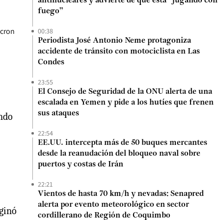
antinucleares y advierte de que está “jugando con
fuego”
acron
00:38
Periodista José Antonio Neme protagoniza
accidente de tránsito con motociclista en Las
Condes
23:55
El Consejo de Seguridad de la ONU alerta de una
escalada en Yemen y pide a los hutíes que frenen
sus ataques
ando
22:54
EE.UU. intercepta más de 50 buques mercantes
desde la reanudación del bloqueo naval sobre
puertos y costas de Irán
22:21
Vientos de hasta 70 km/h y nevadas: Senapred
alerta por evento meteorológico en sector
iginó
cordillerano de Región de Coquimbo