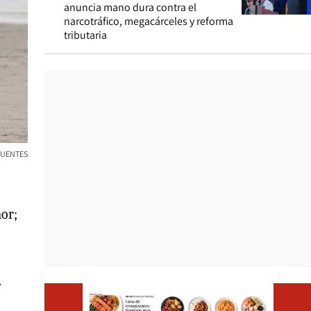
anuncia mano dura contra el
narcotráfico, megacárceles y reforma
tributaria
FUENTES
or;
.
Opens i