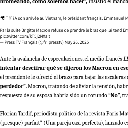
bromeando, como solemos hacer”,
insistió el manda
🎥🇫🇷 À son arrivée au Vietnam, le présidant français, Emmanuel M
Par la suite Brigitte Macron refuse de prendre le bras que lui ten
pic.twitter.com/kT5j2NXait
— Press TV Français (@fr_presstv)
May 26, 2025
Ante la avalancha de especulaciones, el medio francés
L
intentar descifrar qué se dijeron los Macron en 
el presidente le ofreció el brazo para bajar las escaleras
perdedor”
. Macron, tratando de aliviar la tensión, hab
respuesta de su esposa habría sido un rotundo
“No”
, t
Florian Tardif, periodista político de la revista Paris M
(presque) parfait” (Una pareja casi perfecta), lanzado e