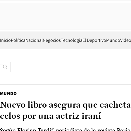
Inicio
Política
Nacional
Negocios
Tecnología
El Deportivo
Mundo
Vide
MUNDO
Nuevo libro asegura que cachet
celos por una actriz iraní
Según Florian Tardif, periodista de la revista Par