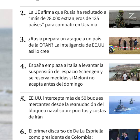
La UE afirma que Rusia ha reclutado a
2
.
“más de 28.000 extranjeros de 135
países” para combatir en Ucrania
¿Rusia prepara un ataque a un país
3
.
de la OTAN? La inteligencia de EE.UU.
así lo cree
España emplaza a Italia a levantar la
4
.
suspensión del espacio Schengen y
se reserva medidas si Meloni no
acepta antes del domingo
EE.UU. intercepta más de 50 buques
5
.
mercantes desde la reanudación del
bloqueo naval sobre puertos y costas
de Irán
El primer discurso de De La Espriella
6
.
como presidente de Colombia: