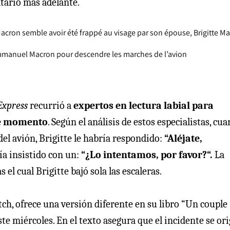
tario más adelante.
acron semble avoir été frappé au visage par son épouse, Brigitte M
d Emmanuel Macron pour descendre les marches de l’avion
’Express
recurrió a
expertos en lectura labial para
ese momento
. Según el análisis de estos especialistas, cu
 del avión, Brigitte le habría respondido:
“Aléjate,
ría insistido con un:
“¿Lo intentamos, por favor?“.
La
ras el cual Brigitte bajó sola las escaleras.
atch, ofrece una versión diferente en su libro “Un couple
ste miércoles. En el texto asegura que el incidente se or