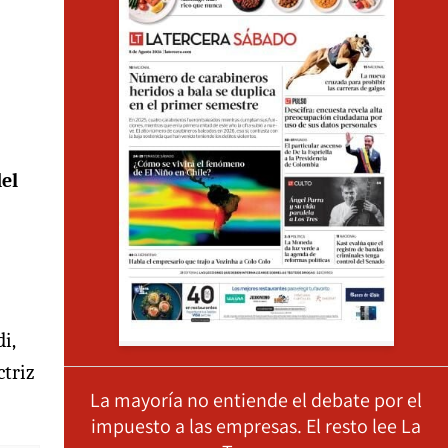
del
i,
ctriz
La mayoría no entiende el debate por el
impuesto a las empresas. El resto lee La