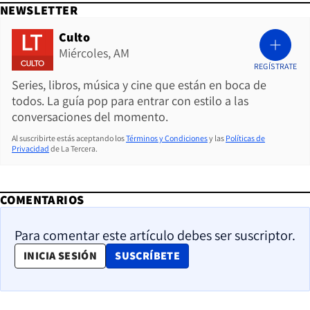
NEWSLETTER
Culto
Miércoles, AM
REGÍSTRATE
Series, libros, música y cine que están en boca de
todos. La guía pop para entrar con estilo a las
conversaciones del momento.
Al suscribirte estás aceptando los
Términos y Condiciones
y las
Políticas de
Privacidad
de La Tercera.
COMENTARIOS
Para comentar este artículo debes ser suscriptor.
OPENS IN NEW WINDOW
INICIA SESIÓN
SUSCRÍBETE