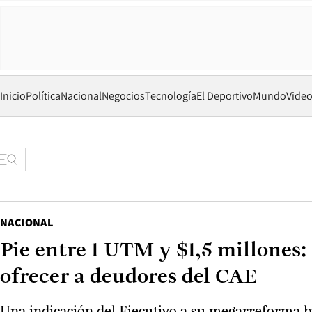
Inicio
Política
Nacional
Negocios
Tecnología
El Deportivo
Mundo
Vide
NACIONAL
Pie entre 1 UTM y $1,5 millones:
ofrecer a deudores del CAE
Una indicación del Ejecutivo a su megarreforma bus