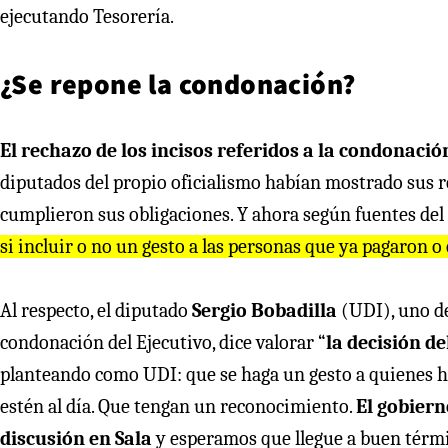
ejecutando Tesorería.
¿Se repone la condonación?
El rechazo de los incisos referidos a la condonació
diputados del propio oficialismo habían mostrado sus r
cumplieron sus obligaciones. Y ahora según fuentes del
si incluir o no un gesto a las personas que ya pagaron o 
Al respecto, el diputado
Sergio Bobadilla
(UDI), uno de 
condonación del Ejecutivo, dice valorar “
la decisión de
planteando como UDI: que se haga un gesto a quienes 
estén al día. Que tengan un reconocimiento.
El gobiern
discusión en Sala
y esperamos que llegue a buen términ