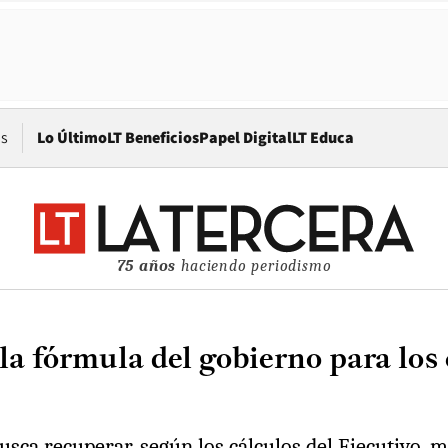
Opens in new window
os
Lo Último
LT Beneficios
Papel Digital
LT Educa
75 años
haciendo periodismo
 la fórmula del gobierno para lo
ca recuperar, según los cálculos del Ejecutivo, má