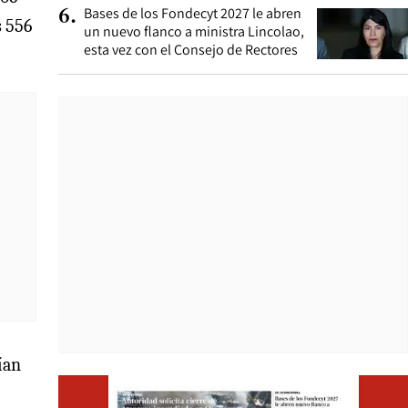
Bases de los Fondecyt 2027 le abren
6
.
s 556
un nuevo flanco a ministra Lincolao,
esta vez con el Consejo de Rectores
ían
Opens i