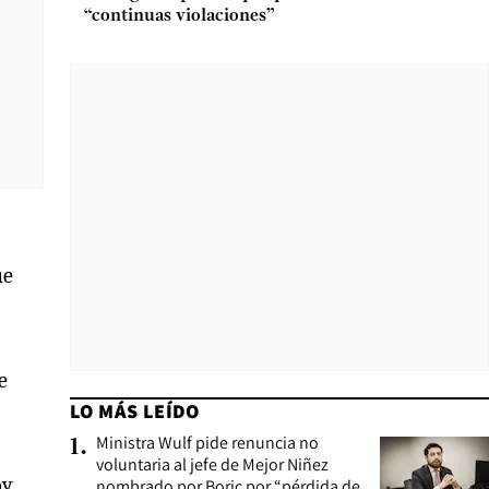
“continuas violaciones”
ue
e
LO MÁS LEÍDO
Ministra Wulf pide renuncia no
1
.
voluntaria al jefe de Mejor Niñez
oy
nombrado por Boric por “pérdida de