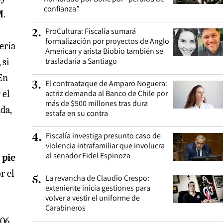
confianza”
M
.
ProCultura: Fiscalía sumará
2
.
formalización por proyectos de Anglo
sería
American y arista Biobío también se
trasladaría a Santiago
 si
En
El contraataque de Amparo Noguera:
3
.
 el
actriz demanda al Banco de Chile por
más de $500 millones tras dura
da,
estafa en su contra
Fiscalía investiga presunto caso de
4
.
violencia intrafamiliar que involucra
al senador Fidel Espinoza
 pie
r el
La revancha de Claudio Crespo:
5
.
exteniente inicia gestiones para
volver a vestir el uniforme de
Carabineros
206