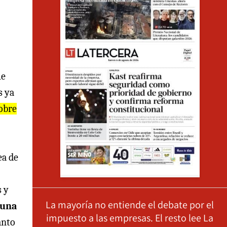
ue
s ya
sobre
ea de
s y
La mayoría no entiende el debate por el
 una
impuesto a las empresas. El resto lee La
anto