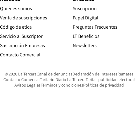
Quiénes somos
Suscripción
Opens in new win
Venta de suscripciones
Papel Digital
Opens in new window
Código de etica
Preguntas Frecuentes
Servicio al Suscriptor
LT Beneficios
Suscripción Empresas
Newsletters
Opens in new window
Contacto Comercial
Opens in new window
Opens in 
Op
© 2026 La Tercera
Canal de denuncias
Declaración de Intereses
Remates
Opens in new window
Opens in new window
O
Contacto Comercial
Tarifario Diario La Tercera
Tarifas publicidad electoral
Opens in new window
Avisos Legales
Términos y condiciones
Políticas de privacidad