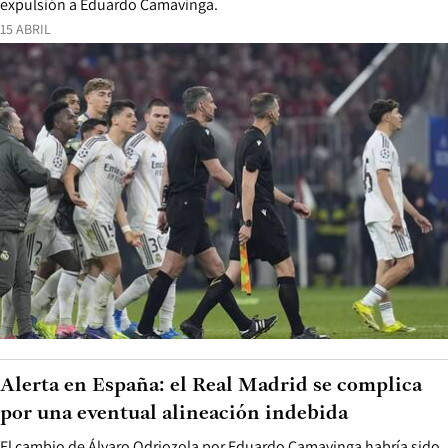
expulsión a Eduardo Camavinga.
15 ABRIL
Alerta en España: el Real Madrid se complica
por una eventual alineación indebida
El cambio de Álvaro Odriozola por Eduardo Camavinga habría sido