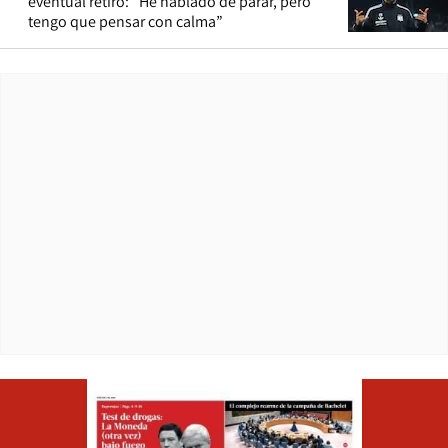
eventual retiro: “He hablado de parar, pero
tengo que pensar con calma”
Opens in ne