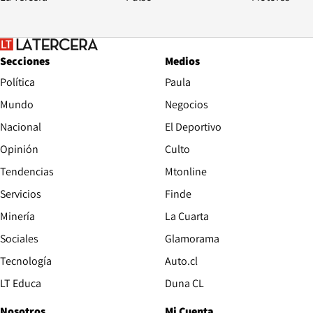
Secciones
Medios
Política
Paula
Mundo
Negocios
Nacional
El Deportivo
Opinión
Culto
Tendencias
Mtonline
Servicios
Finde
Opens in new window
Minería
La Cuarta
Opens in new wind
Sociales
Glamorama
Opens in new window
Tecnología
Auto.cl
Opens in new window
LT Educa
Duna CL
Nosotros
Mi Cuenta