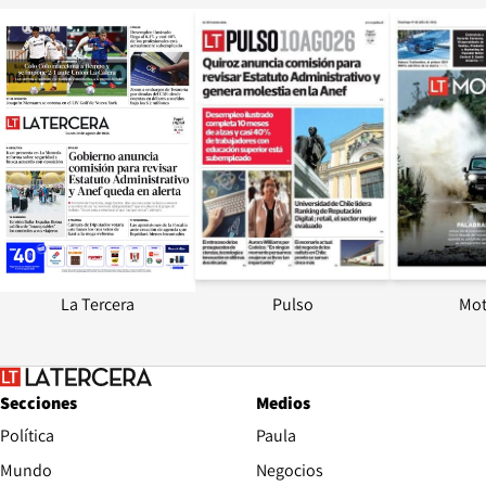
Opens in new window
Opens in ne
La Tercera
Pulso
Mot
Secciones
Medios
Política
Paula
Mundo
Negocios