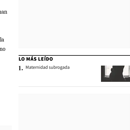
 han
la
 no
LO MÁS LEÍDO
Maternidad subrogada
1
.