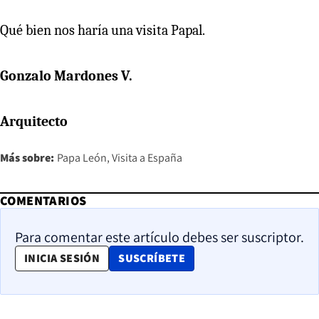
Qué bien nos haría una visita Papal.
Gonzalo Mardones V.
Arquitecto
Más sobre:
Papa León
Visita a España
COMENTARIOS
Para comentar este artículo debes ser suscriptor.
OPENS IN NEW WINDOW
INICIA SESIÓN
SUSCRÍBETE