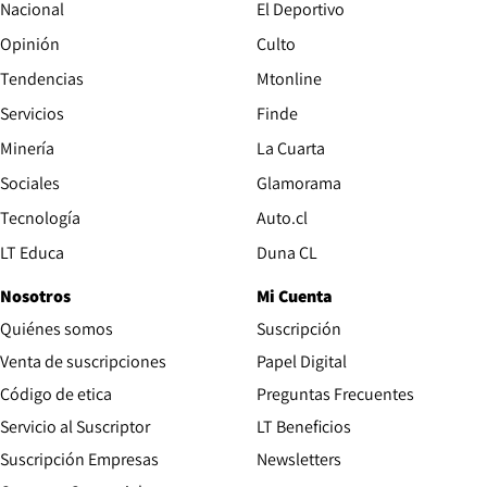
Nacional
El Deportivo
Opinión
Culto
Tendencias
Mtonline
Servicios
Finde
Opens in new window
Minería
La Cuarta
Opens in new wind
Sociales
Glamorama
Opens in new window
Tecnología
Auto.cl
Opens in new window
LT Educa
Duna CL
Nosotros
Mi Cuenta
Quiénes somos
Suscripción
Opens in new win
Venta de suscripciones
Papel Digital
Opens in new window
Código de etica
Preguntas Frecuentes
Servicio al Suscriptor
LT Beneficios
Suscripción Empresas
Newsletters