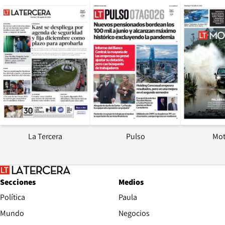
Opens in new window
Opens in ne
La Tercera
Pulso
Mot
Secciones
Medios
Política
Paula
Mundo
Negocios