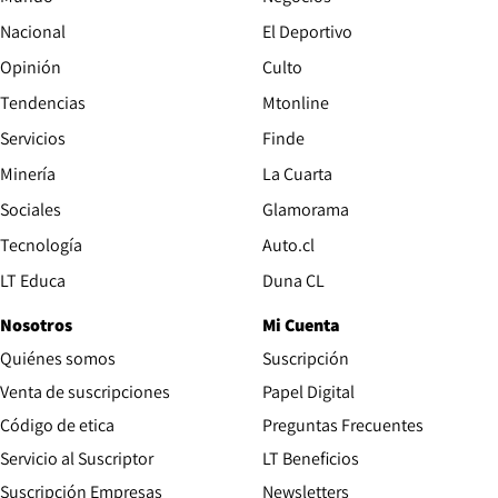
Nacional
El Deportivo
Opinión
Culto
Tendencias
Mtonline
Servicios
Finde
Opens in new window
Minería
La Cuarta
Opens in new wind
Sociales
Glamorama
Opens in new window
Tecnología
Auto.cl
Opens in new window
LT Educa
Duna CL
Nosotros
Mi Cuenta
Quiénes somos
Suscripción
Opens in new win
Venta de suscripciones
Papel Digital
Opens in new window
Código de etica
Preguntas Frecuentes
Servicio al Suscriptor
LT Beneficios
Suscripción Empresas
Newsletters