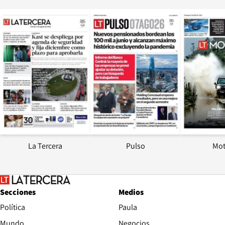
Opens in new window
Opens in ne
La Tercera
Pulso
Mot
Secciones
Medios
Política
Paula
Mundo
Negocios