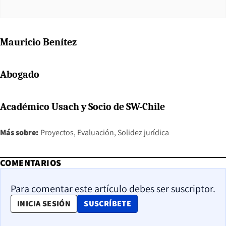
Mauricio Benítez
Abogado
Académico Usach y Socio de SW-Chile
Más sobre:
Proyectos
Evaluación
Solidez jurídica
COMENTARIOS
Para comentar este artículo debes ser suscriptor.
OPENS IN NEW WINDOW
INICIA SESIÓN
SUSCRÍBETE