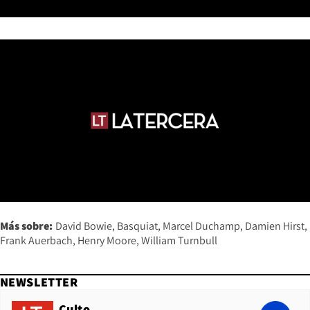
Más sobre:
David Bowie
Basquiat
Marcel Duchamp
Damien Hirst
Frank Auerbach
Henry Moore
William Turnbull
NEWSLETTER
Culto