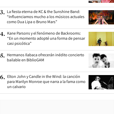
La fiesta eterna de KC & the Sunshine Band:
3
.
“Influenciamos mucho a los músicos actuales
como Dua Lipa o Bruno Mars”
Kane Parsons y el fenómeno de Backrooms:
4
.
“En un momento adopté una forma de pensar
casi psicótica”
Hermanos Ilabaca ofrecerán inédito concierto
5
.
bailable en BiblioGAM
Elton John y Candle in the Wind: la canción
6
.
para Marilyn Monroe que narra a la fama como
un calvario