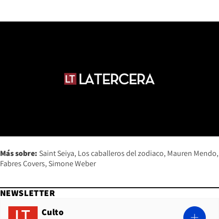
Más sobre:
Saint Seiya
Los caballeros del zodiaco
Mauren Mendo
Fabres Covers
Simone Weber
NEWSLETTER
Culto