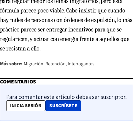
para regular mejor los temas migratorios, pero esta
fórmula parece poco viable. Cabe insistir que cuando
hay miles de personas con órdenes de expulsión, lo más
práctico parece ser entregar incentivos para que se
regularicen, y actuar con energía frente a aquellos que
se resistan a ello.
Más sobre:
Migración
Retención
Interrogantes
COMENTARIOS
Para comentar este artículo debes ser suscriptor.
OPENS IN NEW WINDOW
INICIA SESIÓN
SUSCRÍBETE