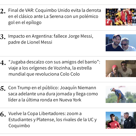
Final de VAR: Coquimbo Unido evita la derrota
2
.
en el clásico ante La Serena con un polémico
gol en el epílogo
Impacto en Argentina: fallece Jorge Messi,
3
.
padre de Lionel Messi
“Jugaba descalzo con sus amigos del barrio”:
4
.
viaje a los orígenes de Vozinha, la estrella
mundial que revoluciona Colo Colo
Con Trump en el público: Joaquín Niemann
5
.
saca adelante una dura jornada y llega como
líder a la última ronda en Nueva York
Vuelve la Copa Libertadores: zoom a
6
.
Estudiantes y Platense, los rivales de la UC y
Coquimbo