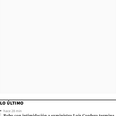
LO ÚLTIMO
hace 28 min
Robo con intimidación a exministro Luis Cordero termina