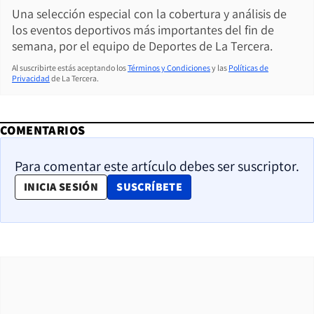
Una selección especial con la cobertura y análisis de
los eventos deportivos más importantes del fin de
semana, por el equipo de Deportes de La Tercera.
Al suscribirte estás aceptando los
Términos y Condiciones
y las
Políticas de
Privacidad
de La Tercera.
COMENTARIOS
Para comentar este artículo debes ser suscriptor.
OPENS IN NEW WINDOW
INICIA SESIÓN
SUSCRÍBETE