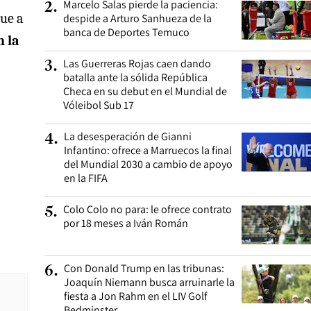
Marcelo Salas pierde la paciencia:
2
.
que a
despide a Arturo Sanhueza de la
banca de Deportes Temuco
n la
Las Guerreras Rojas caen dando
3
.
batalla ante la sólida República
Checa en su debut en el Mundial de
Vóleibol Sub 17
La desesperación de Gianni
4
.
Infantino: ofrece a Marruecos la final
del Mundial 2030 a cambio de apoyo
en la FIFA
Colo Colo no para: le ofrece contrato
5
.
por 18 meses a Iván Román
Con Donald Trump en las tribunas:
6
.
Joaquín Niemann busca arruinarle la
fiesta a Jon Rahm en el LIV Golf
Bedminster