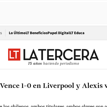
Opens in new window
os
Lo Último
LT Beneficios
Papel Digital
LT Educa
75 años
haciendo periodismo
Vence 1-0 en Liverpool y Alexis v
de los chilenos, ambos titulares, ambos claves con 