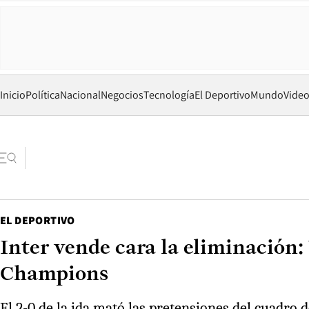
Inicio
Política
Nacional
Negocios
Tecnología
El Deportivo
Mundo
Vide
EL DEPORTIVO
Inter vende cara la eliminación: 
Champions
El 2-0 de la ida mató las pretensiones del cuadro 