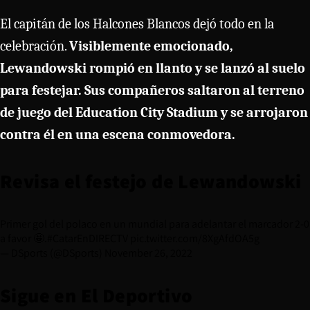
El capitán de los Halcones Blancos dejó todo en la
celebración.
Visiblemente emocionado,
Lewandowski rompió en llanto y se lanzó al suelo
para festejar. Sus compañeros saltaron al terreno
de juego del Education City Stadium y se arrojaron
contra él en una escena conmovedora.
Revisa el festejo de Lewandowski
Primer gol del polaco en un mundial para adelantar el marcador 2-0
a favor 🤩.
#CatarEnDIRECTV
pic.twitter.com/8XgAfdOA5g
— DSports (@DSports)
November 26, 2022
Sigue en
El Deportivo