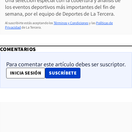
Una selección especial con la cobertura y análisis de
los eventos deportivos más importantes del fin de
semana, por el equipo de Deportes de La Tercera.
Al suscribirte estás aceptando los
Términos y Condiciones
y las
Políticas de
Privacidad
de La Tercera.
COMENTARIOS
Para comentar este artículo debes ser suscriptor.
OPENS IN NEW WINDOW
INICIA SESIÓN
SUSCRÍBETE