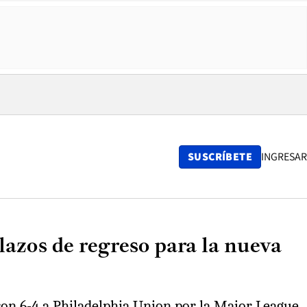
SUSCRÍBETE
INGRESAR
azos de regreso para la nueva
ieron 6-4 a Philadelphia Union por la Major League