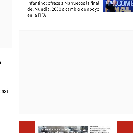
Infantino: ofrece a Marruecos la final
del Mundial 2030 a cambio de apoyo
en la FIFA
n
essi
Opens i
s