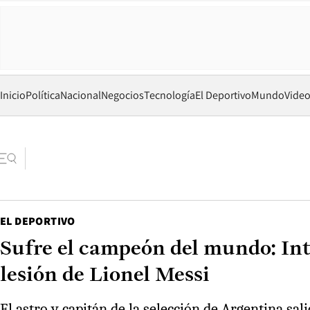
Inicio
Política
Nacional
Negocios
Tecnología
El Deportivo
Mundo
Vide
EL DEPORTIVO
Sufre el campeón del mundo: Int
lesión de Lionel Messi
El astro y capitán de la selección de Argentina sa