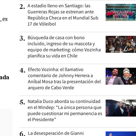
A estadio lleno en Santiago: las
2
.
Guerreras Rojas se estrenan ante
República Checa en el Mundial Sub
, es
17 de Vóleibol
Búsqueda de casa con bono
3
.
incluido, ingreso de su mascota y
equipo de marketing: cómo Vozinha
planifica su vida en Chile
Efecto Vozinha: el llamativo
4
.
comentario de Johnny Herrera a
iada
Aníbal Mosa tras la presentación del
arquero de Cabo Verde
Natalia Duco aborda su continuidad
5
.
en el Mindep: “La única persona que
puede cuestionar mi permanencia es
el Presidente”
La desesperación de Gianni
6
.