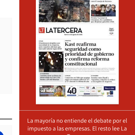
La mayoría no entiende el debate por el
impuesto a las empresas. El resto lee La