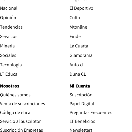
Nacional
El Deportivo
Opinión
Culto
Tendencias
Mtonline
Servicios
Finde
Opens in new window
Minería
La Cuarta
Opens in new wind
Sociales
Glamorama
Opens in new window
Tecnología
Auto.cl
Opens in new window
LT Educa
Duna CL
Nosotros
Mi Cuenta
Quiénes somos
Suscripción
Opens in new win
Venta de suscripciones
Papel Digital
Opens in new window
Código de etica
Preguntas Frecuentes
Servicio al Suscriptor
LT Beneficios
Suscripción Empresas
Newsletters