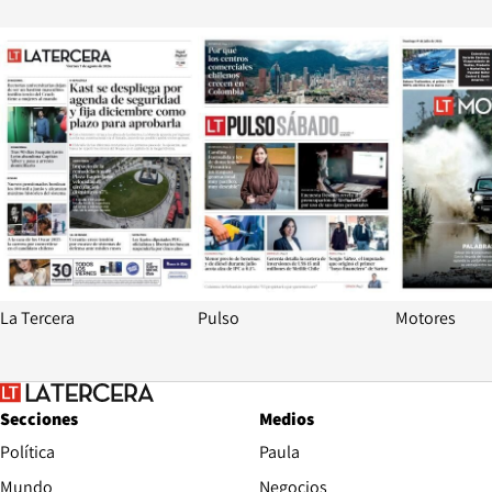
Opens in new window
Opens in ne
La Tercera
Pulso
Motores
Secciones
Medios
Política
Paula
Mundo
Negocios