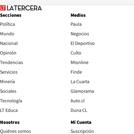
Secciones
Medios
Política
Paula
Mundo
Negocios
Nacional
El Deportivo
Opinión
Culto
Tendencias
Mtonline
Servicios
Finde
Opens in new window
Minería
La Cuarta
Opens in new wind
Sociales
Glamorama
Opens in new window
Tecnología
Auto.cl
Opens in new window
LT Educa
Duna CL
Nosotros
Mi Cuenta
Quiénes somos
Suscripción