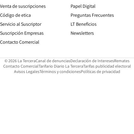
Opens in new win
Venta de suscripciones
Papel Digital
Opens in new window
Código de etica
Preguntas Frecuentes
Servicio al Suscriptor
LT Beneficios
Suscripción Empresas
Newsletters
Opens in new window
Contacto Comercial
Opens in new window
Opens in 
Op
© 2026 La Tercera
Canal de denuncias
Declaración de Intereses
Remates
Opens in new window
Opens in new window
O
Contacto Comercial
Tarifario Diario La Tercera
Tarifas publicidad electoral
Opens in new window
Avisos Legales
Términos y condiciones
Políticas de privacidad