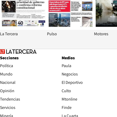
La Tercera
Pulso
Motores
Secciones
Medios
Política
Paula
Mundo
Negocios
Nacional
El Deportivo
Opinión
Culto
Tendencias
Mtonline
Servicios
Finde
Opens in new window
Minería
La Cuarta