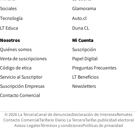
Opens in new wind
Sociales
Glamorama
Opens in new window
Tecnología
Auto.cl
Opens in new window
LT Educa
Duna CL
Nosotros
Mi Cuenta
Quiénes somos
Suscripción
Opens in new win
Venta de suscripciones
Papel Digital
Opens in new window
Código de etica
Preguntas Frecuentes
Servicio al Suscriptor
LT Beneficios
Suscripción Empresas
Newsletters
Opens in new window
Contacto Comercial
Opens in new window
Opens in 
Op
© 2026 La Tercera
Canal de denuncias
Declaración de Intereses
Remates
Opens in new window
Opens in new window
O
Contacto Comercial
Tarifario Diario La Tercera
Tarifas publicidad electoral
Opens in new window
Avisos Legales
Términos y condiciones
Políticas de privacidad