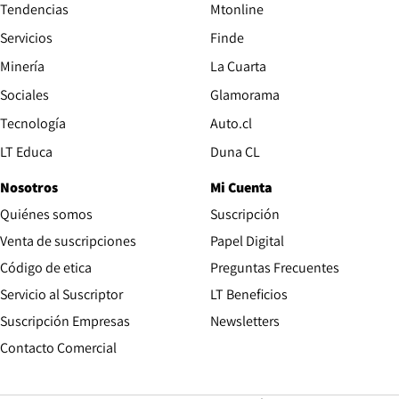
Tendencias
Mtonline
Servicios
Finde
Opens in new window
Minería
La Cuarta
Opens in new wind
Sociales
Glamorama
Opens in new window
Tecnología
Auto.cl
Opens in new window
LT Educa
Duna CL
Nosotros
Mi Cuenta
Quiénes somos
Suscripción
Opens in new win
Venta de suscripciones
Papel Digital
Opens in new window
Código de etica
Preguntas Frecuentes
Servicio al Suscriptor
LT Beneficios
Suscripción Empresas
Newsletters
Opens in new window
Contacto Comercial