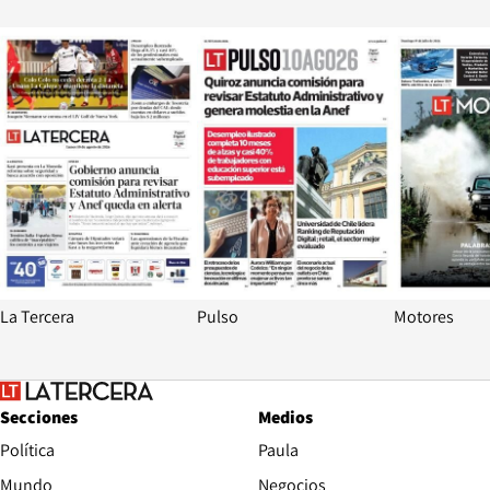
Opens in new window
Opens in ne
La Tercera
Pulso
Motores
Secciones
Medios
Política
Paula
Mundo
Negocios