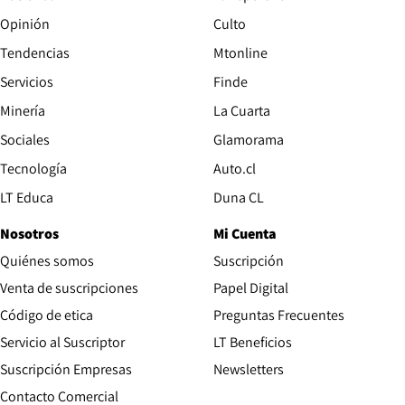
Opinión
Culto
Tendencias
Mtonline
Servicios
Finde
Opens in new window
Minería
La Cuarta
Opens in new wind
Sociales
Glamorama
Opens in new window
Tecnología
Auto.cl
Opens in new window
LT Educa
Duna CL
Nosotros
Mi Cuenta
Quiénes somos
Suscripción
Opens in new win
Venta de suscripciones
Papel Digital
Opens in new window
Código de etica
Preguntas Frecuentes
Servicio al Suscriptor
LT Beneficios
Suscripción Empresas
Newsletters
Opens in new window
Contacto Comercial