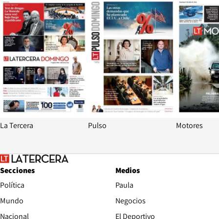
Opens in new window
Opens in ne
La Tercera
Pulso
Motores
Secciones
Medios
Política
Paula
Mundo
Negocios
Nacional
El Deportivo