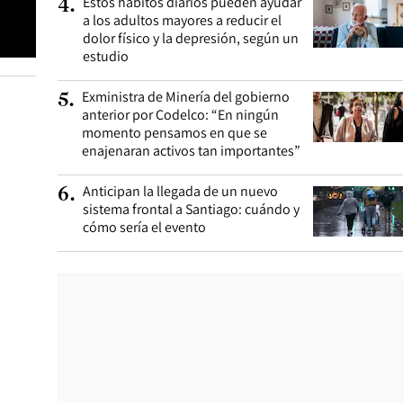
Estos hábitos diarios pueden ayudar
4
.
a los adultos mayores a reducir el
dolor físico y la depresión, según un
estudio
Exministra de Minería del gobierno
5
.
anterior por Codelco: “En ningún
momento pensamos en que se
enajenaran activos tan importantes”
Anticipan la llegada de un nuevo
6
.
sistema frontal a Santiago: cuándo y
cómo sería el evento