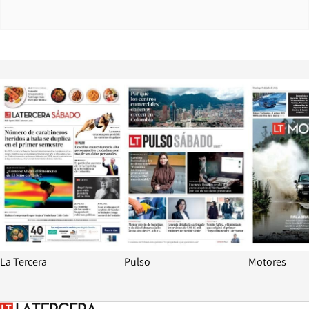
Opens in new window
Opens in ne
La Tercera
Pulso
Motores