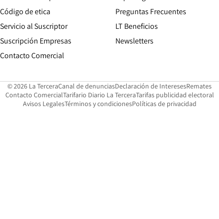
Opens in new window
Código de etica
Preguntas Frecuentes
Servicio al Suscriptor
LT Beneficios
Suscripción Empresas
Newsletters
Opens in new window
Contacto Comercial
Opens in new window
Opens in 
Op
© 2026 La Tercera
Canal de denuncias
Declaración de Intereses
Remates
Opens in new window
Opens in new window
O
Contacto Comercial
Tarifario Diario La Tercera
Tarifas publicidad electoral
Opens in new window
Avisos Legales
Términos y condiciones
Políticas de privacidad