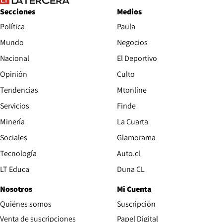
Secciones
Medios
Política
Paula
Mundo
Negocios
Nacional
El Deportivo
Opinión
Culto
Tendencias
Mtonline
Servicios
Finde
Opens in new window
Minería
La Cuarta
Opens in new wind
Sociales
Glamorama
Opens in new window
Tecnología
Auto.cl
Opens in new window
LT Educa
Duna CL
Nosotros
Mi Cuenta
Quiénes somos
Suscripción
Opens in new win
Venta de suscripciones
Papel Digital