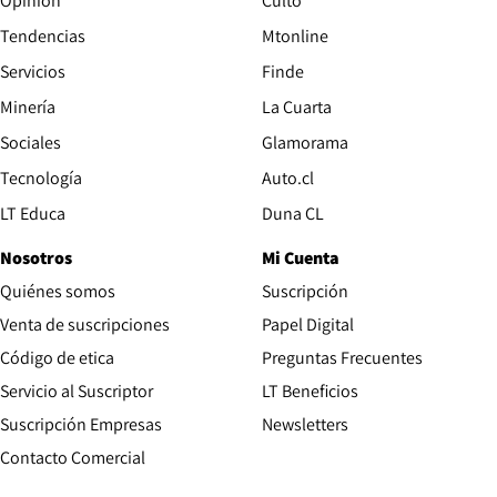
Opinión
Culto
Tendencias
Mtonline
Servicios
Finde
Opens in new window
Minería
La Cuarta
Opens in new wind
Sociales
Glamorama
Opens in new window
Tecnología
Auto.cl
Opens in new window
LT Educa
Duna CL
Nosotros
Mi Cuenta
Quiénes somos
Suscripción
Opens in new win
Venta de suscripciones
Papel Digital
Opens in new window
Código de etica
Preguntas Frecuentes
Servicio al Suscriptor
LT Beneficios
Suscripción Empresas
Newsletters
Opens in new window
Contacto Comercial