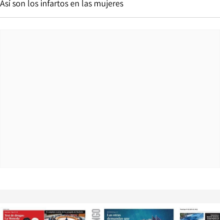
Así son los infartos en las mujeres
Opens in new window
Opens in ne