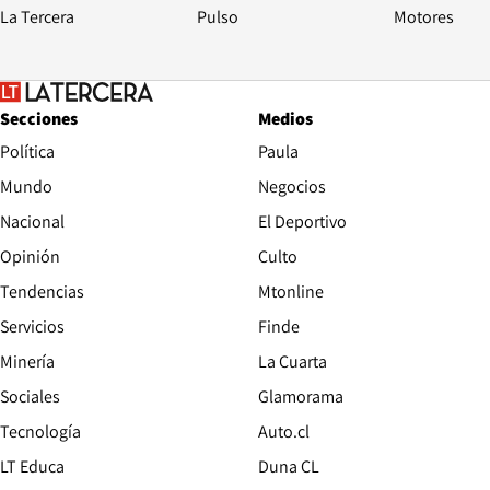
La Tercera
Pulso
Motores
Secciones
Medios
Política
Paula
Mundo
Negocios
Nacional
El Deportivo
Opinión
Culto
Tendencias
Mtonline
Servicios
Finde
Opens in new window
Minería
La Cuarta
Opens in new wind
Sociales
Glamorama
Opens in new window
Tecnología
Auto.cl
Opens in new window
LT Educa
Duna CL