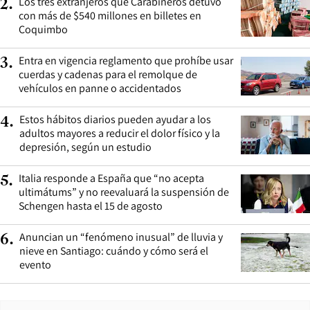
Los tres extranjeros que Carabineros detuvo
2
.
con más de $540 millones en billetes en
Coquimbo
Entra en vigencia reglamento que prohíbe usar
3
.
cuerdas y cadenas para el remolque de
vehículos en panne o accidentados
Estos hábitos diarios pueden ayudar a los
4
.
adultos mayores a reducir el dolor físico y la
depresión, según un estudio
Italia responde a España que “no acepta
5
.
ultimátums” y no reevaluará la suspensión de
Schengen hasta el 15 de agosto
Anuncian un “fenómeno inusual” de lluvia y
6
.
nieve en Santiago: cuándo y cómo será el
evento