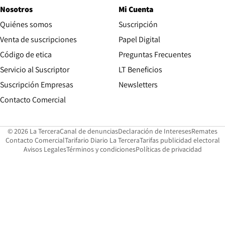
Nosotros
Mi Cuenta
Quiénes somos
Suscripción
Opens in new win
Venta de suscripciones
Papel Digital
Opens in new window
Código de etica
Preguntas Frecuentes
Servicio al Suscriptor
LT Beneficios
Suscripción Empresas
Newsletters
Opens in new window
Contacto Comercial
Opens in new window
Opens in 
Op
© 2026 La Tercera
Canal de denuncias
Declaración de Intereses
Remates
Opens in new window
Opens in new window
O
Contacto Comercial
Tarifario Diario La Tercera
Tarifas publicidad electoral
Opens in new window
Avisos Legales
Términos y condiciones
Políticas de privacidad