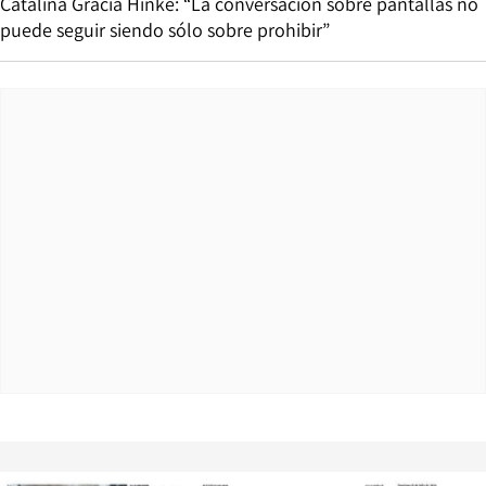
Catalina Gracia Hinke: “La conversación sobre pantallas no
puede seguir siendo sólo sobre prohibir”
Opens in new window
Opens in ne