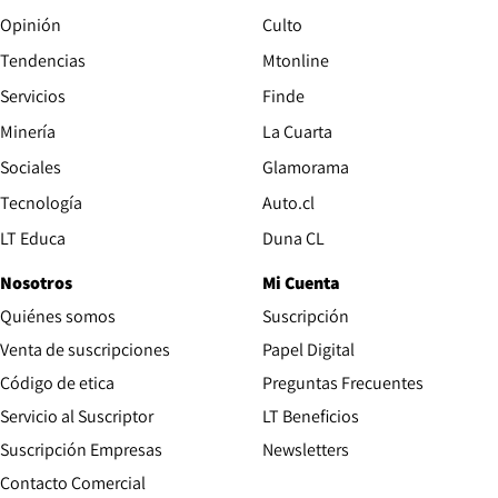
Opinión
Culto
Tendencias
Mtonline
Servicios
Finde
Opens in new window
Minería
La Cuarta
Opens in new wind
Sociales
Glamorama
Opens in new window
Tecnología
Auto.cl
Opens in new window
LT Educa
Duna CL
Nosotros
Mi Cuenta
Quiénes somos
Suscripción
Opens in new win
Venta de suscripciones
Papel Digital
Opens in new window
Código de etica
Preguntas Frecuentes
Servicio al Suscriptor
LT Beneficios
Suscripción Empresas
Newsletters
Opens in new window
Contacto Comercial