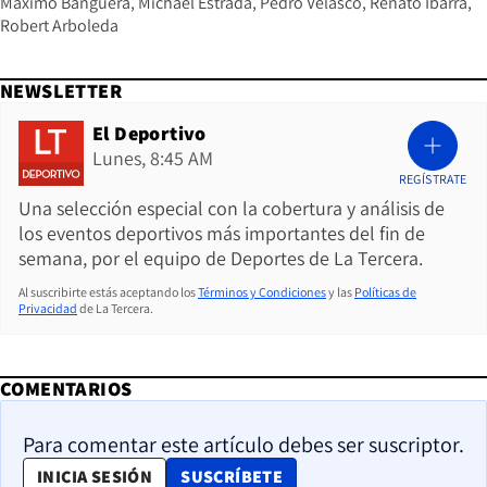
Máximo Banguera
Michael Estrada
Pedro Velasco
Renato Ibarra
Robert Arboleda
NEWSLETTER
El Deportivo
Lunes, 8:45 AM
REGÍSTRATE
Una selección especial con la cobertura y análisis de
los eventos deportivos más importantes del fin de
semana, por el equipo de Deportes de La Tercera.
Al suscribirte estás aceptando los
Términos y Condiciones
y las
Políticas de
Privacidad
de La Tercera.
COMENTARIOS
Para comentar este artículo debes ser suscriptor.
OPENS IN NEW WINDOW
INICIA SESIÓN
SUSCRÍBETE