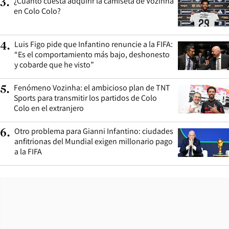
¿Cuánto cuesta adquirir la camiseta de Vozinha
3
.
en Colo Colo?
Luis Figo pide que Infantino renuncie a la FIFA:
4
.
“Es el comportamiento más bajo, deshonesto
y cobarde que he visto”
Fenómeno Vozinha: el ambicioso plan de TNT
5
.
Sports para transmitir los partidos de Colo
Colo en el extranjero
Otro problema para Gianni Infantino: ciudades
6
.
anfitrionas del Mundial exigen millonario pago
a la FIFA