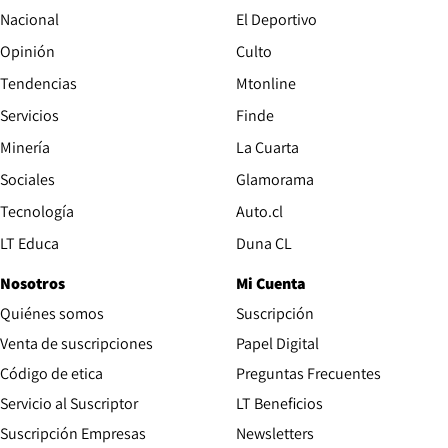
Nacional
El Deportivo
Opinión
Culto
Tendencias
Mtonline
Servicios
Finde
Opens in new window
Minería
La Cuarta
Opens in new wind
Sociales
Glamorama
Opens in new window
Tecnología
Auto.cl
Opens in new window
LT Educa
Duna CL
Nosotros
Mi Cuenta
Quiénes somos
Suscripción
Opens in new win
Venta de suscripciones
Papel Digital
Opens in new window
Código de etica
Preguntas Frecuentes
Servicio al Suscriptor
LT Beneficios
Suscripción Empresas
Newsletters