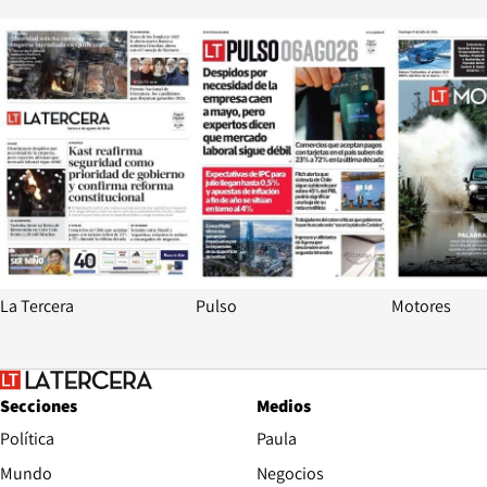
Opens in new window
Opens in ne
La Tercera
Pulso
Motores
Secciones
Medios
Política
Paula
Mundo
Negocios