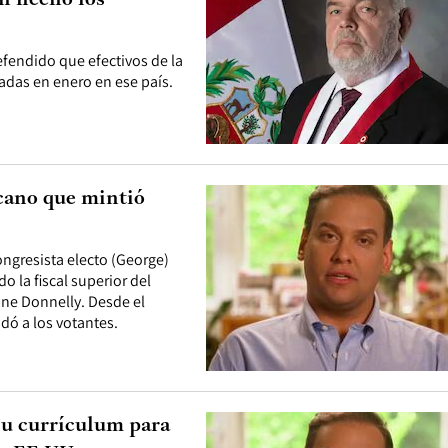
an hecho los
efendido que efectivos de la
ladas en enero en ese país.
cano que mintió
ngresista electo (George)
la fiscal superior del
ne Donnelly. Desde el
dó a los votantes.
su currículum para