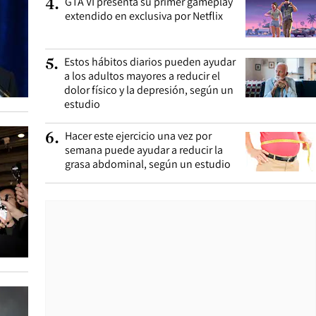
GTA VI presenta su primer gameplay
4
.
extendido en exclusiva por Netflix
Estos hábitos diarios pueden ayudar
5
.
a los adultos mayores a reducir el
dolor físico y la depresión, según un
estudio
Hacer este ejercicio una vez por
6
.
semana puede ayudar a reducir la
grasa abdominal, según un estudio