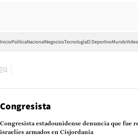
Inicio
Política
Nacional
Negocios
Tecnología
El Deportivo
Mundo
Vide
Congresista
Congresista estadounidense denuncia que fue r
israelíes armados en Cisjordania