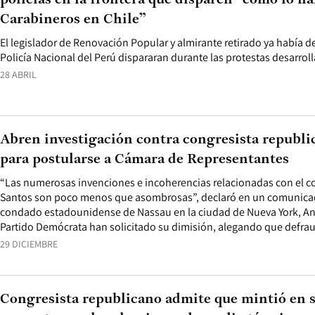
policías en la frontera que disparen “como lo h
Carabineros en Chile”
El legislador de Renovación Popular y almirante retirado ya había d
Policía Nacional del Perú dispararan durante las protestas desarrol
28 ABRIL
Abren investigación contra congresista republi
para postularse a Cámara de Representantes
“Las numerosas invenciones e incoherencias relacionadas con el co
Santos son poco menos que asombrosas”, declaró en un comunicado 
condado estadounidense de Nassau en la ciudad de Nueva York, An
Partido Demócrata han solicitado su dimisión, alegando que defrau
29 DICIEMBRE
Congresista republicano admite que mintió en 