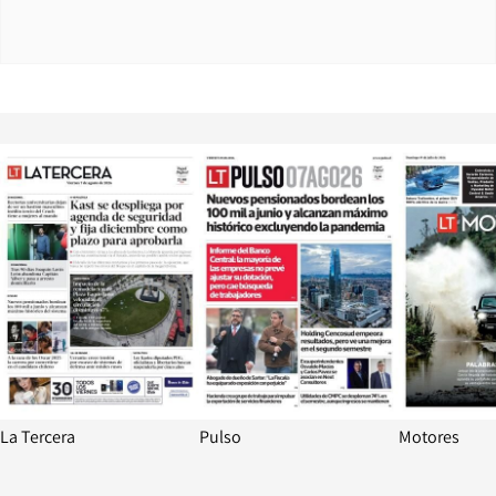
Opens in new window
Opens in ne
La Tercera
Pulso
Motores