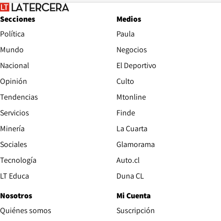
Secciones
Medios
Política
Paula
Mundo
Negocios
Nacional
El Deportivo
Opinión
Culto
Tendencias
Mtonline
Servicios
Finde
Opens in new window
Minería
La Cuarta
Opens in new wind
Sociales
Glamorama
Opens in new window
Tecnología
Auto.cl
Opens in new window
LT Educa
Duna CL
Nosotros
Mi Cuenta
Quiénes somos
Suscripción