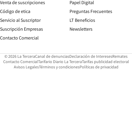
Opens in new win
Venta de suscripciones
Papel Digital
Opens in new window
Código de etica
Preguntas Frecuentes
Servicio al Suscriptor
LT Beneficios
Suscripción Empresas
Newsletters
Opens in new window
Contacto Comercial
Opens in new window
Opens in 
Op
© 2026 La Tercera
Canal de denuncias
Declaración de Intereses
Remates
Opens in new window
Opens in new window
O
Contacto Comercial
Tarifario Diario La Tercera
Tarifas publicidad electoral
Opens in new window
Avisos Legales
Términos y condiciones
Políticas de privacidad