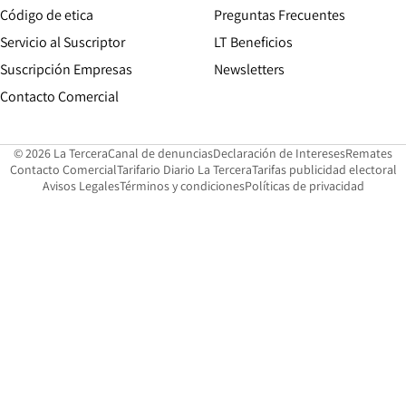
Opens in new window
Código de etica
Preguntas Frecuentes
Servicio al Suscriptor
LT Beneficios
Suscripción Empresas
Newsletters
Opens in new window
Contacto Comercial
Opens in new window
Opens in 
Op
© 2026 La Tercera
Canal de denuncias
Declaración de Intereses
Remates
Opens in new window
Opens in new window
O
Contacto Comercial
Tarifario Diario La Tercera
Tarifas publicidad electoral
Opens in new window
Avisos Legales
Términos y condiciones
Políticas de privacidad