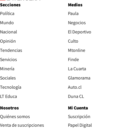
Secciones
Medios
Política
Paula
Mundo
Negocios
Nacional
El Deportivo
Opinión
Culto
Tendencias
Mtonline
Servicios
Finde
Opens in new window
Minería
La Cuarta
Opens in new wind
Sociales
Glamorama
Opens in new window
Tecnología
Auto.cl
Opens in new window
LT Educa
Duna CL
Nosotros
Mi Cuenta
Quiénes somos
Suscripción
Opens in new win
Venta de suscripciones
Papel Digital