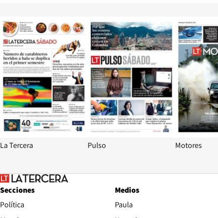
Opens in new window
Opens in ne
La Tercera
Pulso
Motores
Secciones
Medios
Política
Paula