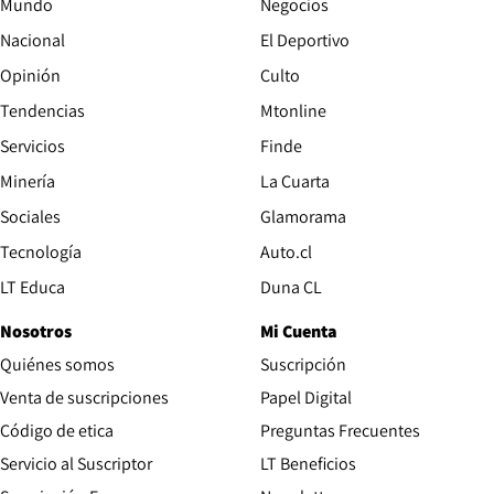
Mundo
Negocios
Nacional
El Deportivo
Opinión
Culto
Tendencias
Mtonline
Servicios
Finde
Opens in new window
Minería
La Cuarta
Opens in new wind
Sociales
Glamorama
Opens in new window
Tecnología
Auto.cl
Opens in new window
LT Educa
Duna CL
Nosotros
Mi Cuenta
Quiénes somos
Suscripción
Opens in new win
Venta de suscripciones
Papel Digital
Opens in new window
Código de etica
Preguntas Frecuentes
Servicio al Suscriptor
LT Beneficios