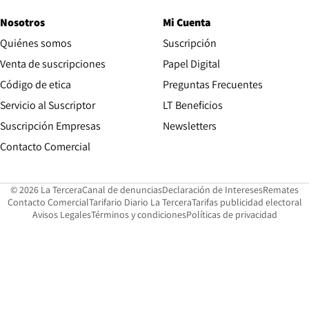
Nosotros
Mi Cuenta
Quiénes somos
Suscripción
Opens in new win
Venta de suscripciones
Papel Digital
Opens in new window
Código de etica
Preguntas Frecuentes
Servicio al Suscriptor
LT Beneficios
Suscripción Empresas
Newsletters
Opens in new window
Contacto Comercial
Opens in new window
Opens in 
Op
© 2026 La Tercera
Canal de denuncias
Declaración de Intereses
Remates
Opens in new window
Opens in new window
O
Contacto Comercial
Tarifario Diario La Tercera
Tarifas publicidad electoral
Opens in new window
Avisos Legales
Términos y condiciones
Políticas de privacidad