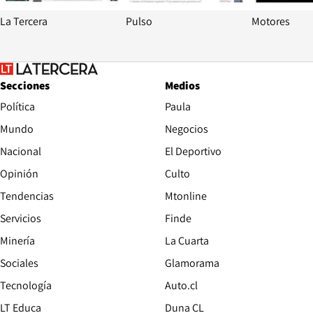
La Tercera
Pulso
Motores
Secciones
Medios
Política
Paula
Mundo
Negocios
Nacional
El Deportivo
Opinión
Culto
Tendencias
Mtonline
Servicios
Finde
Opens in new window
Minería
La Cuarta
Opens in new wind
Sociales
Glamorama
Opens in new window
Tecnología
Auto.cl
Opens in new window
LT Educa
Duna CL