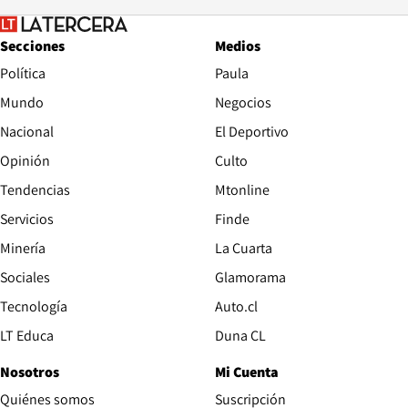
Secciones
Medios
Política
Paula
Mundo
Negocios
Nacional
El Deportivo
Opinión
Culto
Tendencias
Mtonline
Servicios
Finde
Opens in new window
Minería
La Cuarta
Opens in new wind
Sociales
Glamorama
Opens in new window
Tecnología
Auto.cl
Opens in new window
LT Educa
Duna CL
Nosotros
Mi Cuenta
Quiénes somos
Suscripción