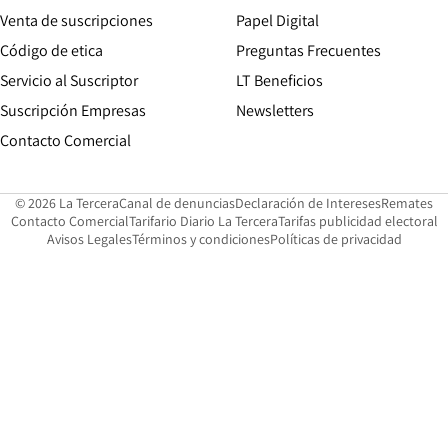
Opens in new win
Venta de suscripciones
Papel Digital
Opens in new window
Código de etica
Preguntas Frecuentes
Servicio al Suscriptor
LT Beneficios
Suscripción Empresas
Newsletters
Opens in new window
Contacto Comercial
Opens in new window
Opens in 
Op
© 2026 La Tercera
Canal de denuncias
Declaración de Intereses
Remates
Opens in new window
Opens in new window
O
Contacto Comercial
Tarifario Diario La Tercera
Tarifas publicidad electoral
Opens in new window
Avisos Legales
Términos y condiciones
Políticas de privacidad