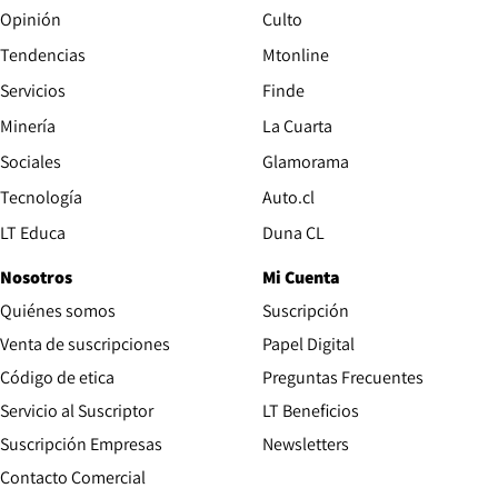
Opinión
Culto
Tendencias
Mtonline
Servicios
Finde
Opens in new window
Minería
La Cuarta
Opens in new wind
Sociales
Glamorama
Opens in new window
Tecnología
Auto.cl
Opens in new window
LT Educa
Duna CL
Nosotros
Mi Cuenta
Quiénes somos
Suscripción
Opens in new win
Venta de suscripciones
Papel Digital
Opens in new window
Código de etica
Preguntas Frecuentes
Servicio al Suscriptor
LT Beneficios
Suscripción Empresas
Newsletters
Opens in new window
Contacto Comercial