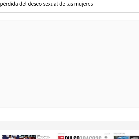
pérdida del deseo sexual de las mujeres
Opens in new window
Opens in ne