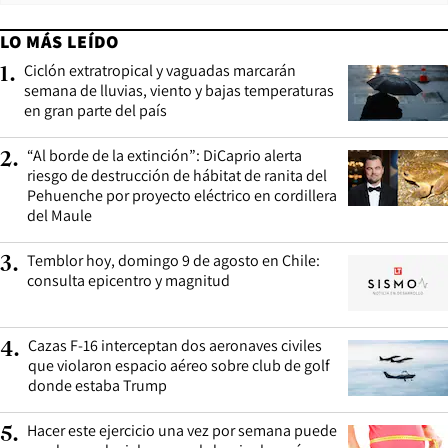
LO MÁS LEÍDO
Ciclón extratropical y vaguadas marcarán
1
.
semana de lluvias, viento y bajas temperaturas
en gran parte del país
“Al borde de la extinción”: DiCaprio alerta
2
.
riesgo de destrucción de hábitat de ranita del
Pehuenche por proyecto eléctrico en cordillera
del Maule
Temblor hoy, domingo 9 de agosto en Chile:
3
.
consulta epicentro y magnitud
Cazas F-16 interceptan dos aeronaves civiles
4
.
que violaron espacio aéreo sobre club de golf
donde estaba Trump
Hacer este ejercicio una vez por semana puede
5
.