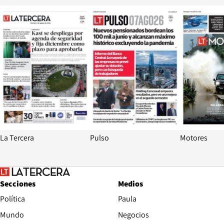
Opens in new window
Opens in ne
La Tercera
Pulso
Motores
Secciones
Medios
Política
Paula
Mundo
Negocios