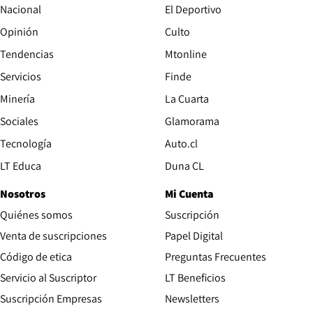
Nacional
El Deportivo
Opinión
Culto
Tendencias
Mtonline
Servicios
Finde
Opens in new window
Minería
La Cuarta
Opens in new wind
Sociales
Glamorama
Opens in new window
Tecnología
Auto.cl
Opens in new window
LT Educa
Duna CL
Nosotros
Mi Cuenta
Quiénes somos
Suscripción
Opens in new win
Venta de suscripciones
Papel Digital
Opens in new window
Código de etica
Preguntas Frecuentes
Servicio al Suscriptor
LT Beneficios
Suscripción Empresas
Newsletters