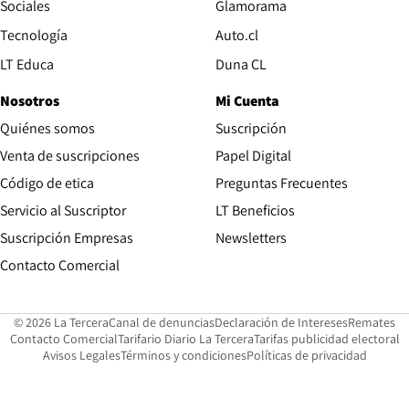
Opens in new wind
Sociales
Glamorama
Opens in new window
Tecnología
Auto.cl
Opens in new window
LT Educa
Duna CL
Nosotros
Mi Cuenta
Quiénes somos
Suscripción
Opens in new win
Venta de suscripciones
Papel Digital
Opens in new window
Código de etica
Preguntas Frecuentes
Servicio al Suscriptor
LT Beneficios
Suscripción Empresas
Newsletters
Opens in new window
Contacto Comercial
Opens in new window
Opens in 
Op
© 2026 La Tercera
Canal de denuncias
Declaración de Intereses
Remates
Opens in new window
Opens in new window
O
Contacto Comercial
Tarifario Diario La Tercera
Tarifas publicidad electoral
Opens in new window
Avisos Legales
Términos y condiciones
Políticas de privacidad