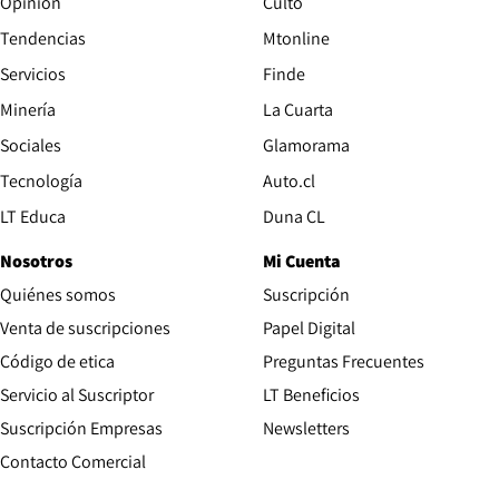
Opinión
Culto
Tendencias
Mtonline
Servicios
Finde
Opens in new window
Minería
La Cuarta
Opens in new wind
Sociales
Glamorama
Opens in new window
Tecnología
Auto.cl
Opens in new window
LT Educa
Duna CL
Nosotros
Mi Cuenta
Quiénes somos
Suscripción
Opens in new win
Venta de suscripciones
Papel Digital
Opens in new window
Código de etica
Preguntas Frecuentes
Servicio al Suscriptor
LT Beneficios
Suscripción Empresas
Newsletters
Opens in new window
Contacto Comercial