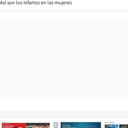
Así son los infartos en las mujeres
Opens in new window
Opens in ne