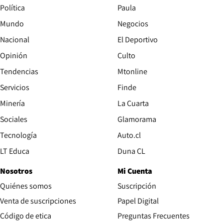
Política
Paula
Mundo
Negocios
Nacional
El Deportivo
Opinión
Culto
Tendencias
Mtonline
Servicios
Finde
Opens in new window
Minería
La Cuarta
Opens in new wind
Sociales
Glamorama
Opens in new window
Tecnología
Auto.cl
Opens in new window
LT Educa
Duna CL
Nosotros
Mi Cuenta
Quiénes somos
Suscripción
Opens in new win
Venta de suscripciones
Papel Digital
Opens in new window
Código de etica
Preguntas Frecuentes