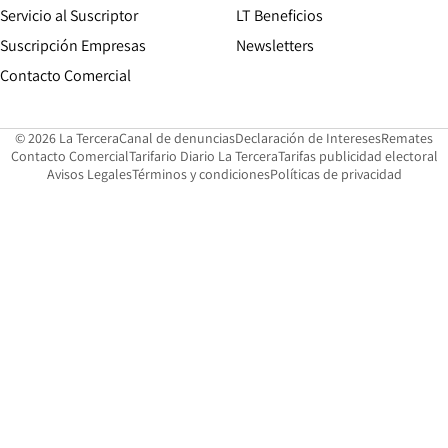
Servicio al Suscriptor
LT Beneficios
Suscripción Empresas
Newsletters
Opens in new window
Contacto Comercial
Opens in new window
Opens in 
Op
© 2026 La Tercera
Canal de denuncias
Declaración de Intereses
Remates
Opens in new window
Opens in new window
O
Contacto Comercial
Tarifario Diario La Tercera
Tarifas publicidad electoral
Opens in new window
Avisos Legales
Términos y condiciones
Políticas de privacidad